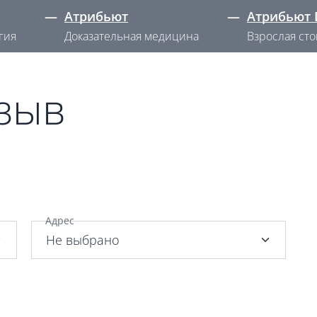
—
Атрибьют
—
Атрибьют 
гия
Доказательная медицина
Взрослая ст
тзыв
Адрес
Не выбрано