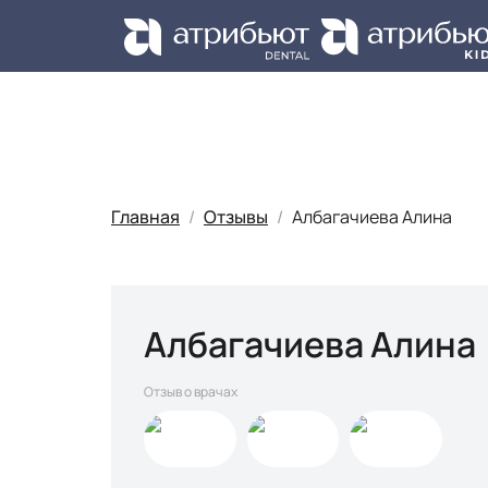
Ус
Главная
Отзывы
Албагачиева Алина
Албагачиева Алина
Отзыв о врачах