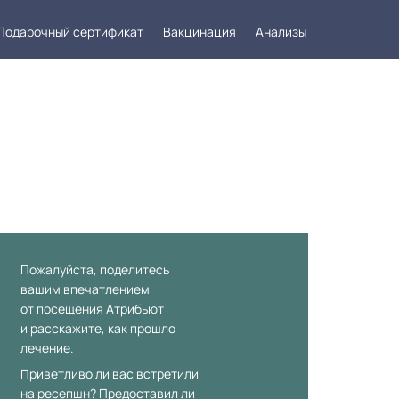
Подарочный сертификат
Вакцинация
Анализы
такты
Заказать звонок
Пожалуйста, поделитесь
вашим впечатлением
от посещения Атрибьют
и расскажите, как прошло
лечение.
Приветливо ли вас встретили
на ресепшн? Предоставил ли