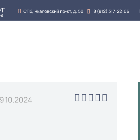
СПб, Чкаловский пр-кт, д. 50
8 (812) 317-22-06
луги
Врачи
Цены
Отзывы
Блог
Кон
9.10.2024