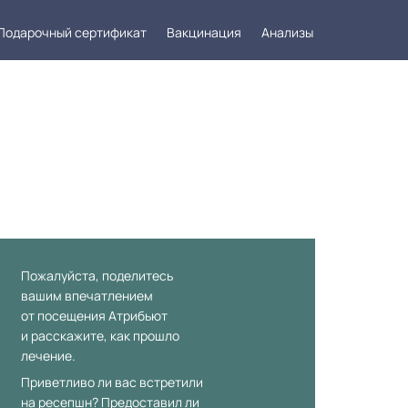
Подарочный сертификат
Вакцинация
Анализы
такты
Заказать звонок
Пожалуйста, поделитесь
вашим впечатлением
от посещения Атрибьют
и расскажите, как прошло
лечение.
Приветливо ли вас встретили
на ресепшн? Предоставил ли