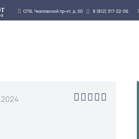
СПб, Чкаловский пр-кт, д. 50
8 (812) 317-22-06
луги
Врачи
Цены
Отзывы
Блог
Кон
.2024