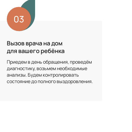
03
Вызов врача на дом
У н
для вашего ребёнка
ра
Приедем в день обращения, проведём
Наш
диагностику, возьмем необходимые
под
анализы. Будем контролировать
пол
состояние до полного выздоровления.
игр