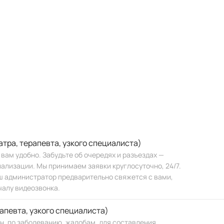
тра, терапевта, узкого специалиста)
ам удобно. Забудьте об очередях и разъездах —
ализации. Мы принимаем заявки круглосуточно, 24/7.
 администратор предварительно свяжется с вами,
чалу видеозвонка.
апевта, узкого специалиста)
ин, по заболеванию, жалобам, для составления