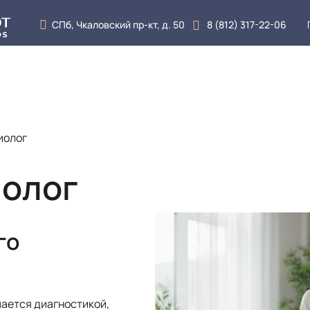
СПб, Чкаловский пр-кт, д. 50
8 (812) 317-22-06
луги
Врачи
Цены
Отзывы
Блог
Кон
иолог
иолог
го
мается диагностикой,