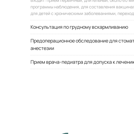
Входит: прием первичный, длительный, около 60 м
программы наблюдения, для составления вакциналь
для детей с хроническими заболеваниями, переход
Консультация по грудному вскармливанию
Предоперационное обследование для стомат
анестезии
Прием врача-педиатра для допуска к лечени