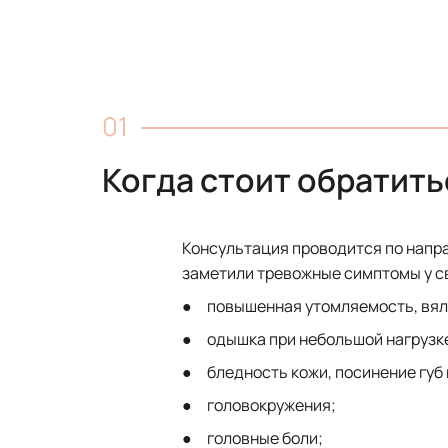
Когда стоит обратить
Консультация проводится по напр
заметили тревожные симптомы у св
● повышенная утомляемость, вялос
● одышка при небольшой нагрузке
● бледность кожи, посинение губ 
● головокружения;
● головные боли;