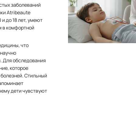
стых заболеваний
ки Atribeaute
и до 18 лет, умеют
м в комфортной
едицины, что
 научно
. Для обследования
ние, которое
 болезней. Стильный
напоминает
чему дети чувствуют