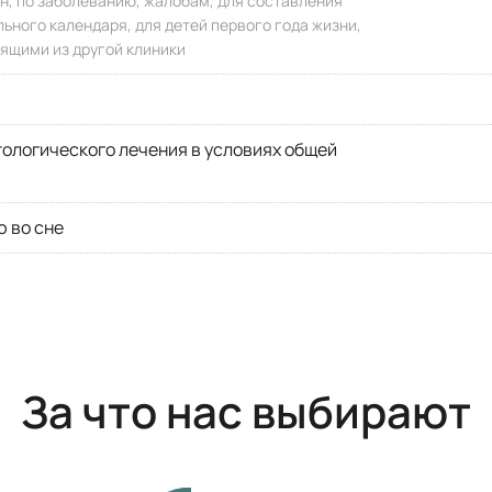
ин, по заболеванию, жалобам, для составления
ного календаря, для детей первого года жизни,
ящими из другой клиники
ологического лечения в условиях общей
ю во сне
За что нас выбирают