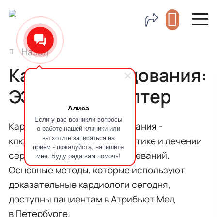
Назад
Кардиообследования:
ЭЭГ, ЭхоКГ, холтер
Алиса
Если у вас возникли вопросы
Кардиологические обследования -
о работе нашей клиники или
вы хотите записаться на
ключевой элемент в диагностике и лечении
приём - пожалуйста, напишите
сердечно-сосудистых заболеваний.
мне. Буду рада вам помочь!
Основные методы, которые используют
доказательные кардиологи сегодня,
доступны пациентам в Атрибьют Мед
в Петербурге.