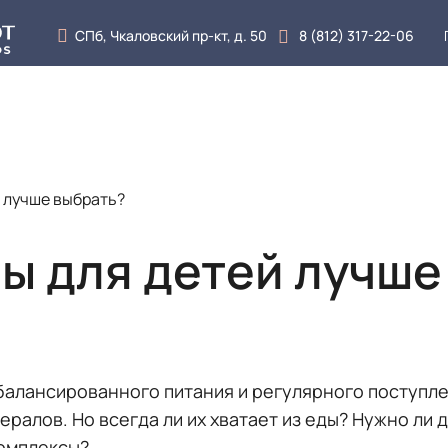
СПб, Чкаловский пр-кт, д. 50
8 (812) 317-22-06
луги
Врачи
Цены
Отзывы
Блог
Кон
 лучше выбрать?
ы для детей лучше
балансированного питания и регулярного поступл
ралов. Но всегда ли их хватает из еды? Нужно ли
комплексы?