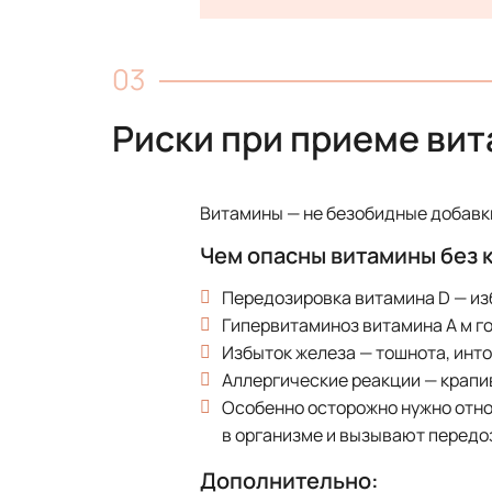
Риски при приеме ви
Витамины — не безобидные добавк
Чем опасны витамины без 
Передозировка витамина D — изб
Гипервитаминоз витамина A м го
Избыток железа — тошнота, инт
Аллергические реакции — крапив
Особенно осторожно нужно относ
в организме и вызывают передо
Дополнительно: