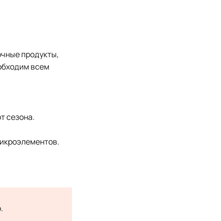
очные продукты,
еобходим всем
т сезона.
микроэлементов.
.