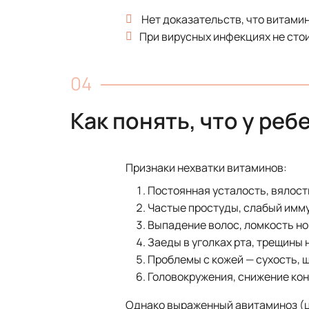
Нет доказательств, что витамин
При вирусных инфекциях не стои
Как понять, что у ре
Признаки нехватки витаминов:
Постоянная усталость, вялост
Частые простуды, слабый имму
Выпадение волос, ломкость но
Заеды в уголках рта, трещины н
Проблемы с кожей — сухость, 
Головокружения, снижение ко
Однако выраженный авитаминоз (ци