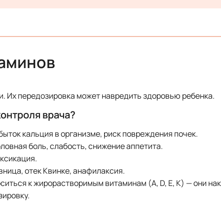
таминов
и. Их передозировка может навредить здоровью ребенка.
контроля врача?
ыток кальция в организме, риск повреждения почек.
ловная боль, слабость, снижение аппетита.
оксикация.
ница, отек Квинке, анафилаксия.
иться к жирорастворимым витаминам (A, D, E, K) — они н
зировку.