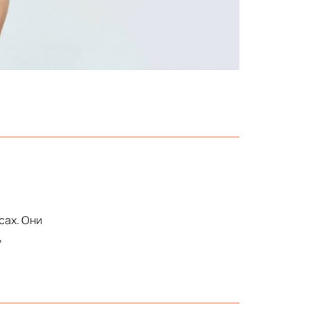
сах. Они
,