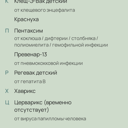
К
Клещ-Э-Вак детский
от клещевого энцефалита
Краснуха
П
Пентаксим
от коклюша / дифтерии / столбняка /
полиомиелита / гемофильной инфекции
Превенар-13
от пневмококковой инфекции
Р
Регевак детский
от гепатита В
Х
Хаврикс
Ц
Церварикс (временно
отсутствует)
от вируса папилломы человека