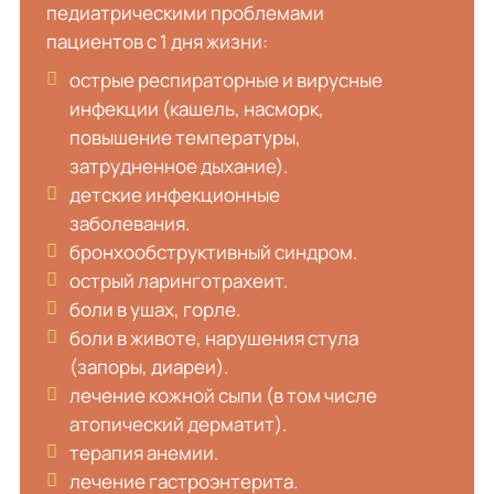
педиатрическими проблемами
пациентов с 1 дня жизни:
острые респираторные и вирусные
инфекции (кашель, насморк,
повышение температуры,
затрудненное дыхание).
детские инфекционные
заболевания.
бронхообструктивный синдром.
острый ларинготрахеит.
боли в ушах, горле.
боли в животе, нарушения стула
(запоры, диареи).
лечение кожной сыпи (в том числе
атопический дерматит).
терапия анемии.
лечение гастроэнтерита.