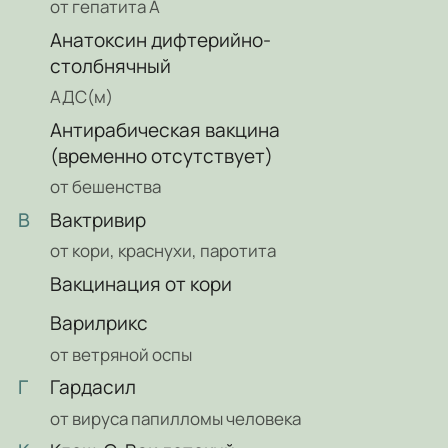
от гепатита А
Анатоксин дифтерийно-
столбнячный
АДС(м)
Антирабическая вакцина
(временно отсутствует)
от бешенства
В
Вактривир
от кори, краснухи, паротита
Вакцинация от кори
Варилрикс
от ветряной оспы
Г
Гардасил
от вируса папилломы человека