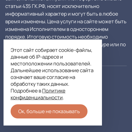
статьи 435 ГК.РФ, носят исключительно
информативный характер и могут быть в любое
время изменены. Цена услуги на сайте может быть
изменена Исполнителем в одностороннем
порядке. Итоговую стоимость необходимо
уточнять у администратора в регистратуре или по
Этот сайт собирает cookie-файлы,
телефону:
8 (812) 317-22-06
данные об IP-адресе и
местоположении пользователей.
Дальнейшее использование сайта
© 2026 Клиника Атрибьют
означает ваше согласие на
обработку таких данных.
Карта сайта
Подробнее в
Политике
Лицензия и юридическая информация
конфиденциальности
.
Реквизиты компании
Ок, больше не показывать
Политика конфиденциальности