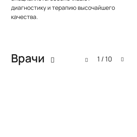
диагностику и терапию высочайшего
качества.
Врачи
1 / 10
Карасева
Карасева
Александра
Александра
Сергеевна
Сергеевна
Детский
Детский
эндокринолог,
эндокринолог,