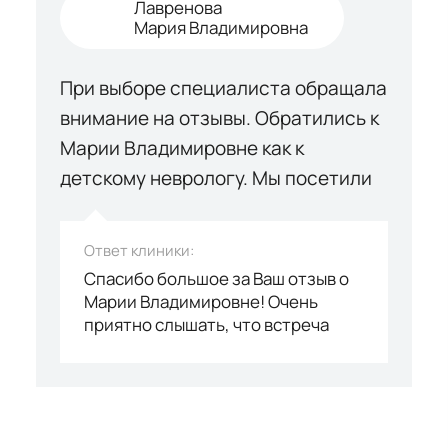
Лавренова
Мария Владимировна
При выборе специалиста обращала
внимание на отзывы. Обратились к
Марии Владимировне как к
детскому неврологу. Мы посетили
Марию Владимировну впервые. В
нашем случае лекарственная
Ответ клиники:
терапия не потребовалась.
Спасибо большое за Ваш отзыв о
Обратились к ней, так как у ребенка
Марии Владимировне! Очень
приятно слышать, что встреча
гипервозбудимость. Встреча
прошла успешно и Вы остались
прошла хорошо. Лавренова Мария
довольны консультацией.
Владимировна - очень
Мария Владимировна проявила
внимательный доктор. Она
профессионализм, дав ясные
объяснения и предложив